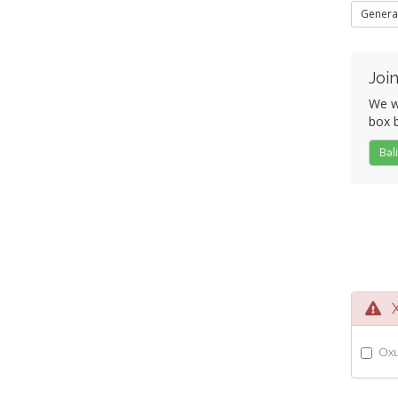
Genera
Join
We wo
box b
Bəli
Xi
Oxu