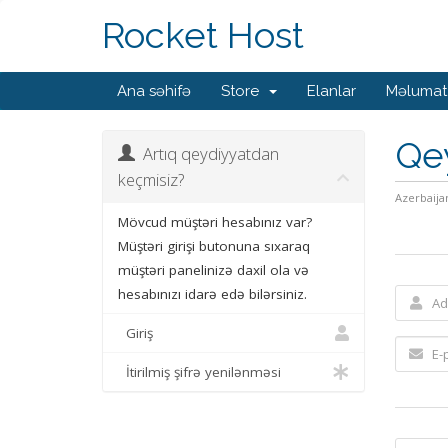
Rocket Host
Ana səhifə
Store
Elanlar
Məlumat
Qe
Artıq qeydiyyatdan
keçmisiz?
Azerbaija
Mövcud müştəri hesabınız var?
Müştəri girişi butonuna sıxaraq
müştəri panelinizə daxil ola və
hesabınızı idarə edə bilərsiniz.
Giriş
İtirilmiş şifrə yenilənməsi