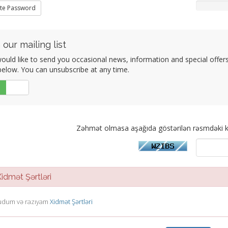
te Password
 our mailing list
uld like to send you occasional news, information and special offers b
elow. You can unsubscribe at any time.
Xeyr
Zəhmət olmasa aşağıda göstərilən rəsmdəki k
dmət Şərtləri
dum və razıyam
Xidmət Şərtləri