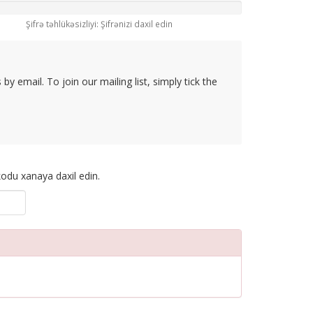
Şifrə təhlükəsizliyi: Şifrənizi daxil edin
y email. To join our mailing list, simply tick the
odu xanaya daxil edin.