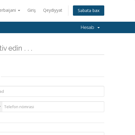
erbaijani
Giriş
Qeydiyyat
Səbətə bax
Hesab
v edin . . .