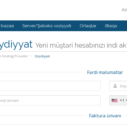
Az
 bazası
Server/Şəbəkə vəziyyəti
Ortaqlar
Əlaqə
ydiyyat
Yeni müştəri hesabınızı indi akti
n Hosting Provider
Qeydiyyat
Fərdi məlumatlar
+1
Faktura ünvanı