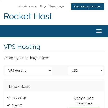
Українська
Вхід
Реєстрація
Переглянути кошик
Rocket Host
Togg
navig
VPS Hosting
Choose your package below:
Linux Basic
Freee Stup
$25.00 USD
Щомісячно
OpenVZ