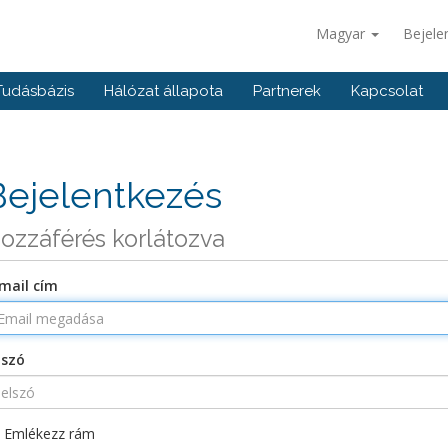
Magyar
Bejele
Tudásbázis
Hálózat állapota
Partnerek
Kapcsolat
Bejelentkezés
ozzáférés korlátozva
mail cím
lszó
Emlékezz rám