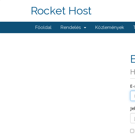
Rocket Host
Főoldal
Rendelés
Közlemények
H
E-
Je