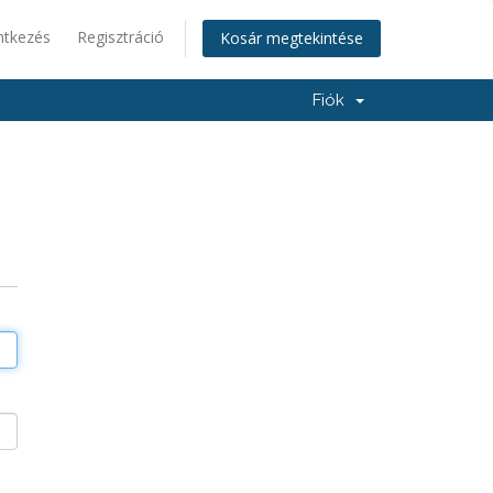
ntkezés
Regisztráció
Kosár megtekintése
Fiók