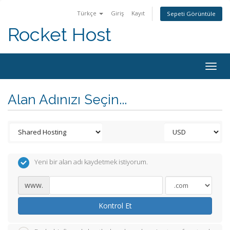
Türkçe
Giriş
Kayıt
Sepeti Görüntüle
Rocket Host
Togg
navig
Alan Adınızı Seçin...
Yeni bir alan adı kaydetmek istiyorum.
www.
Kontrol Et