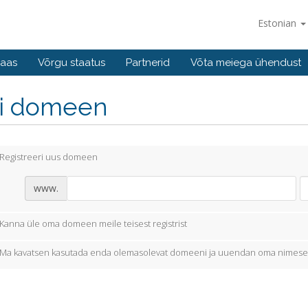
Estonian
baas
Võrgu staatus
Partnerid
Võta meiega ühendust
li domeen
Registreeri uus domeen
www.
Kanna üle oma domeen meile teisest registrist
Ma kavatsen kasutada enda olemasolevat domeeni ja uuendan oma nimese