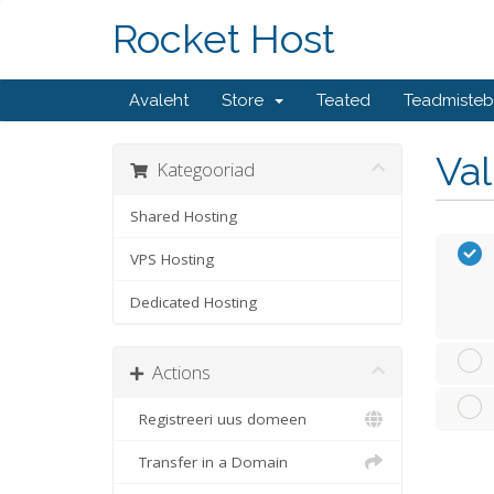
Rocket Host
Avaleht
Store
Teated
Teadmiste
Va
Kategooriad
Shared Hosting
VPS Hosting
Dedicated Hosting
Actions
Registreeri uus domeen
Transfer in a Domain