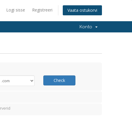
Logi sisse
Registreeri
Vaata ostukorvi
Konto
Check
rverid